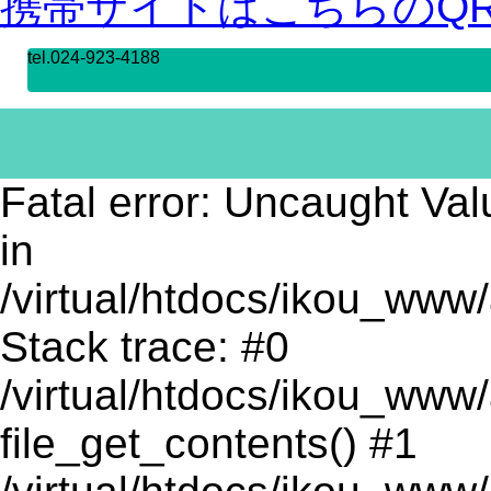
携帯サイトはこちらのQ
tel.024-923-4188
Fatal error: Uncaught Va
in
/virtual/htdocs/ikou_www
Stack trace: #0
/virtual/htdocs/ikou_www
file_get_contents() #1