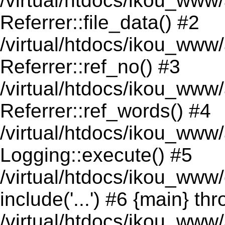
/virtual/htdocs/ikou_www
Referrer::file_data() #2
/virtual/htdocs/ikou_www
Referrer::ref_no() #3
/virtual/htdocs/ikou_www
Referrer::ref_words() #4
/virtual/htdocs/ikou_www/
Logging::execute() #5
/virtual/htdocs/ikou_ww
include('...') #6 {main} th
/virtual/htdocs/ikou_www