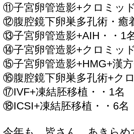
⑪子宮卵管造影+クロミッド
⑫腹腔鏡下卵巣多孔術・癒
⑬子宮卵管造影+AIH・・1
⑭子宮卵管造影+クロミッド+
⑮子宮卵管造影+HMG+漢方+
⑯腹腔鏡下卵巣多孔術+クロ
⑰IVF+凍結胚移植・・1名
⑱ICSI+凍結胚移植・・6名
今年も、皆さん、あきらめ