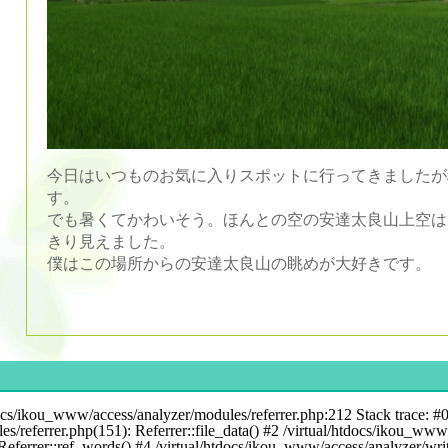
今日はいつものお気に入りスポットに行ってきましたが
す。
でも暑くてかわいそう。ほんとの空の安達太良山上空は
きり見えました。
僕はこの場所からの安達太良山の眺めが大好きです。
docs/ikou_www/access/analyzer/modules/referrer.php:212 Stack trace: #
s/referrer.php(151): Referrer::file_data() #2 /virtual/htdocs/ikou_www
eferrer::ref_words() #4 /virtual/htdocs/ikou_www/access/analyzer/wri