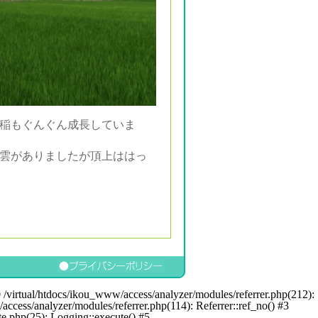
稲もぐんぐん成長していま
雲がありましたが頂上ははっ
0 /virtual/htdocs/ikou_www/access/analyzer/modules/referrer.php(212):
/access/analyzer/modules/referrer.php(114): Referrer::ref_no() #3
te.php(25): Logging::execute() #5