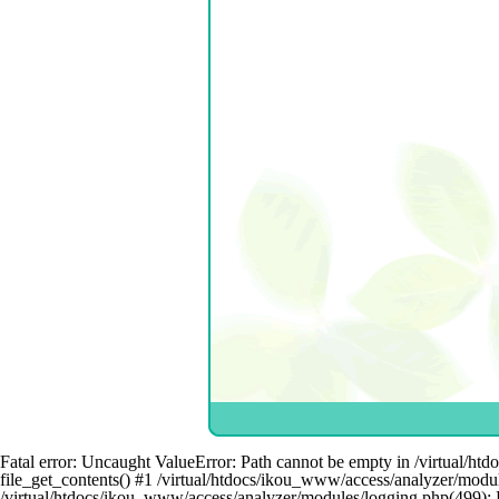
Fatal error: Uncaught ValueError: Path cannot be empty in /virtual/ht
file_get_contents() #1 /virtual/htdocs/ikou_www/access/analyzer/module
/virtual/htdocs/ikou_www/access/analyzer/modules/logging.php(499): R